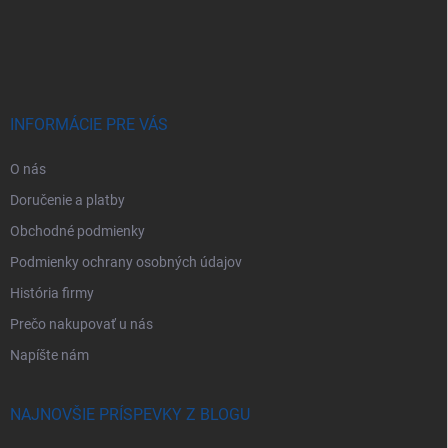
á
p
ä
t
i
e
INFORMÁCIE PRE VÁS
O nás
Doručenie a platby
Obchodné podmienky
Podmienky ochrany osobných údajov
História firmy
Prečo nakupovať u nás
Napíšte nám
NAJNOVŠIE PRÍSPEVKY Z BLOGU