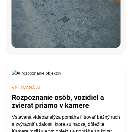
VSTAVANÁ AI
Rozpoznanie osôb, vozidiel a
zvierat priamo v kamere
Vstavaná videoanalýza pomáha filtrovať bežný ruch
a zvýrazniť udalosti, ktoré sú naozaj dôležité.
Kamera rozlišuje typ objektu a pomáha znižovať