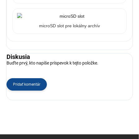
microSD slot pre lokálny archív
Diskusia
Buďte prvý, kto napíše príspevok k tejto položke.
Pridať komentár
Z