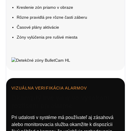
Kreslenie zón priamo v obraze
Rôzne pravidlá pre rôzne časti záberu
Časové plány aktivácie
Zóny vylúčenia pre rušivé miesta
VIZUÁLNA VERIFIKÁCIA ALARMOV
Okamžitý live view vo vysokom
rozlíšení pri alarme
Pri udalosti v systéme má používateľ aj zásahová
alebo monitorovacia služba okamžite k dispozícii