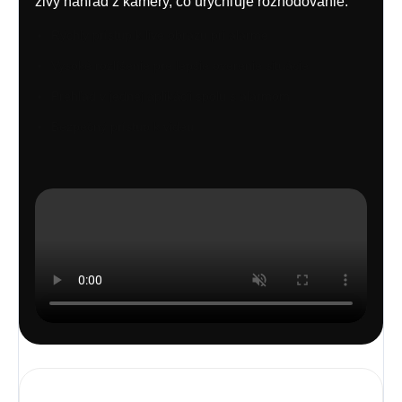
živý náhľad z kamery, čo urýchľuje rozhodovanie.
Rýchly prístup k live obrazu pri alarme
Vysoké rozlíšenie pre lepšie overenie situácie
Prehľad v jednej aplikácii spolu s alarmom
Bezpečný prístup k videu