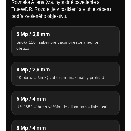
Rovnaká AI analýza, hybridné osvetlenie a
TrueWDR. Rozdiel je v rozlíšení a v uhle záberu
podľa zvoleného objektívu.
5 Mp / 2,8 mm
Široký 110° záber pre väčší priestor v jednom
obraze.
8 Mp / 2,8 mm
4K obraz a široký záber pre maximálny prehľad.
5 Mp / 4 mm
Užší 85° záber s väčším detailom na vzdialenosť.
8 Mp / 4 mm