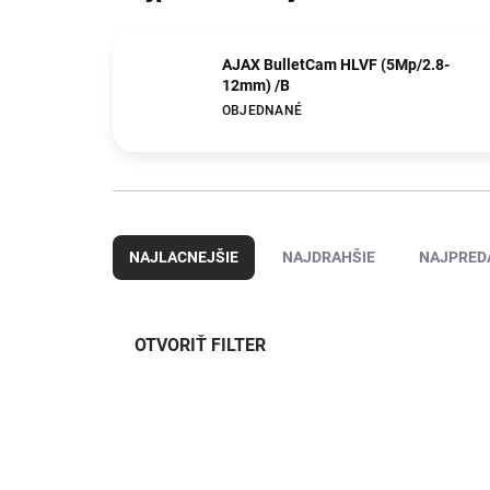
AJAX BulletCam HLVF (5Mp/2.8-
12mm) /B
OBJEDNANÉ
R
a
NAJLACNEJŠIE
NAJDRAHŠIE
NAJPRED
d
e
n
i
OTVORIŤ FILTER
e
p
V
r
ý
NOVINKA
o
201
p
d
i
u