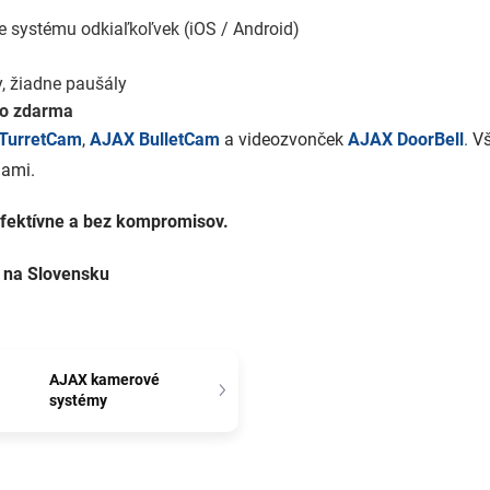
e systému odkiaľkoľvek (iOS / Android)
, žiadne paušály
vo zdarma
TurretCam
,
AJAX BulletCam
a videozvonček
AJAX DoorBell
.
Vš
lami.
efektívne a bez kompromisov.
 na Slovensku
AJAX kamerové
systémy