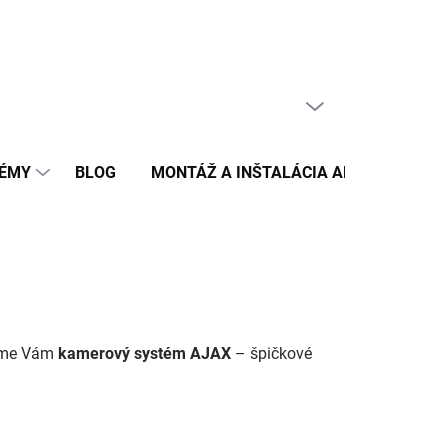
PRÁZDNY KOŠÍK
NÁKUPNÝ
KOŠÍK
TÉMY
BLOG
MONTÁŽ A INŠTALÁCIA ALARMU AJAX 
ame Vám
kamerový systém AJAX
– špičkové