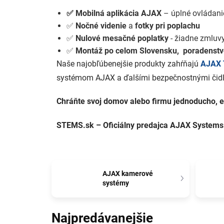
✅ Mobilná aplikácia AJAX
– úplné ovládani
✅
Nočné videnie
a
fotky pri poplachu
✅
Nulové mesačné poplatky
- žiadne zmluvy
✅
Montáž po celom Slovensku,
poradenst
Naše najobľúbenejšie produkty zahŕňajú
AJAX 
systémom AJAX a ďalšími bezpečnostnými čid
Chráňte svoj domov alebo firmu jednoducho, 
STEMS.sk – Oficiálny predajca AJAX Systems
AJAX kamerové
systémy
Najpredávanejšie