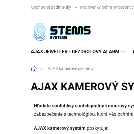
Prejsť
Obchodné podmienky
Podmienky ochrany osobnýc
na
obsah
AJAX JEWELLER - BEZDRÔTOVÝ ALARM
Domov
AJAX kamerové systémy
AJAX KAMEROVÝ S
Hľadáte spoľahlivý a inteligentný kamerový s
zabezpečenie s technológiou, ktorá vás ochráni
AJAX kamerový systém
poskytuje: