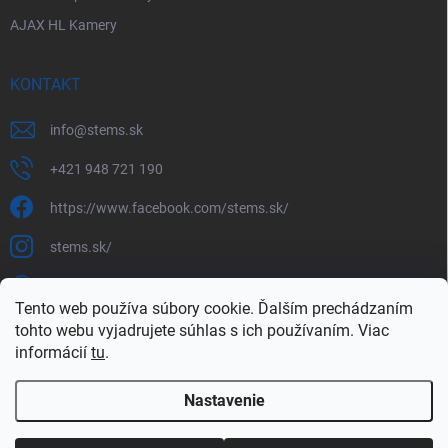
AJAX HL Kamery
KONTAKT
info
@
stems.sk
+421 948 721 190
https://www.facebook.com/stems.sk/
stems.sk/
+421948721190
Tento web používa súbory cookie. Ďalším prechádzaním
https://www.youtube.com/@stemssk
tohto webu vyjadrujete súhlas s ich používaním. Viac
informácií
tu
.
Nastavenie
Copyright 2026
STEMS.sk
. Všetky práva vyhradené.
Upraviť nastavenie