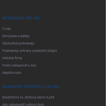
ä
t
i
e
INFORMÁCIE PRE VÁS
O nás
Doručenie a platby
Obchodné podmienky
Podmienky ochrany osobných údajov
História firmy
Prečo nakupovať u nás
Napíšte nám
NAJNOVŠIE PRÍSPEVKY Z BLOGU
Bezdrôtový vs. drôtový alarm AJAX
Ako zabezpečiť rodinný dom