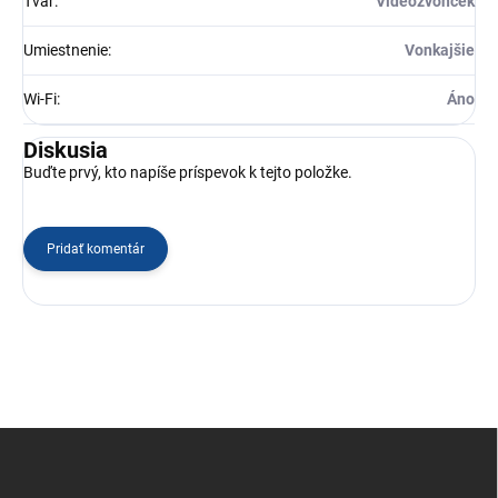
Tvar
:
Videozvonček
Umiestnenie
:
Vonkajšie
Wi-Fi
:
Áno
Diskusia
Buďte prvý, kto napíše príspevok k tejto položke.
Pridať komentár
Z
á
p