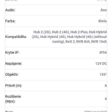
Audio
:
Áno
Farba
:
Biela
Hub 2 (2G), Hub 2 (4G), Hub 2 Plus, Hub Hybrid
Kompatibilita
:
(2G), Hub Hybrid (4G), Hub Hybrid (4G) (without
casing), ReX 2, NVR 8ch, NVR 16ch
Krytie IP
:
IP54
Napájanie
:
12V DC
Objektív
:
155°
Prísvit (m)
:
6
Rozlíšenie
4
(Mpx)
: