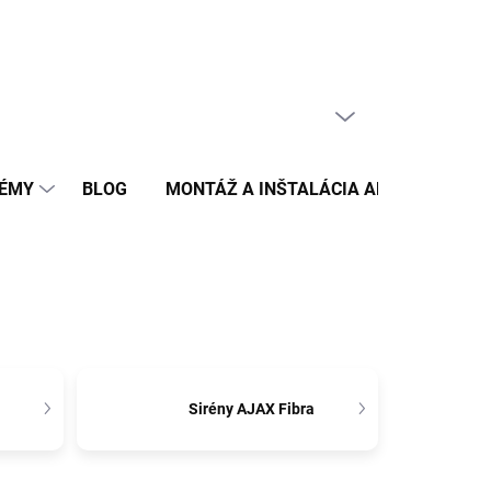
PRÁZDNY KOŠÍK
NÁKUPNÝ
KOŠÍK
TÉMY
BLOG
MONTÁŽ A INŠTALÁCIA ALARMU AJAX 
Sirény AJAX Fibra