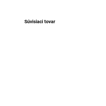
Súvisiaci tovar
NOVINKA
NOVIN
201
SKLADOM
(>5 KS)
AJAX JunctionBox
AJ