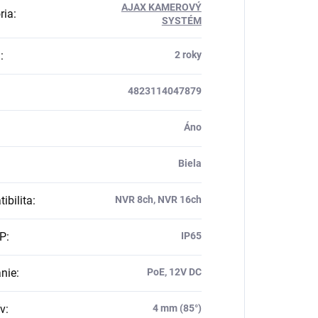
AJAX KAMEROVÝ
ria
:
SYSTÉM
a
:
2 roky
4823114047879
Áno
Biela
ibilita
:
NVR 8ch, NVR 16ch
IP
:
IP65
nie
:
PoE, 12V DC
ív
:
4 mm (85°)