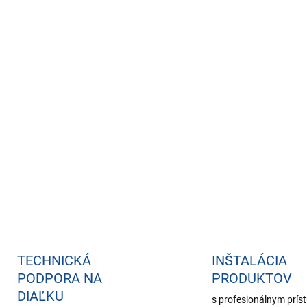
H.264 / H.265 kompre
Odolné kovové telo IP
mechanické nárazy a 
Napájanie PoE alebo 1
kábli
DETAILNÉ INFORMÁCIE
TECHNICKÁ
INŠTALÁCIA
PODPORA NA
PRODUKTOV
DIAĽKU
s profesionálnym prí