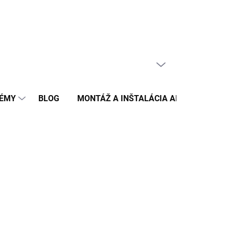
PRÁZDNY KOŠÍK
NÁKUPNÝ
KOŠÍK
TÉMY
BLOG
MONTÁŽ A INŠTALÁCIA ALARMU AJAX 
2026