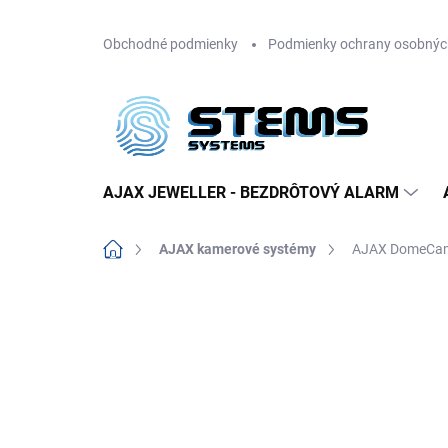
Prejsť
Obchodné podmienky
Podmienky ochrany osobnýc
na
obsah
AJAX JEWELLER - BEZDRÔTOVÝ ALARM
Domov
AJAX kamerové systémy
AJAX DomeCam
Neohodnotené
Podrobnosti hodn
AKCIA
NOVINKA