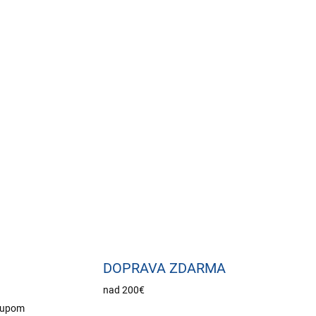
sia
– dlhší záznam pri rovnakej kapacite úložiska
65 + IK08
– pripravená na dážď, prach aj
pokusy o vandalizmus
2 V DC
– flexibilná a čistá inštalácia po jednom
OPÝTAŤ SA
DOPRAVA ZDARMA
nad 200€
stupom