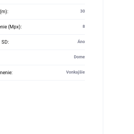
 (m)
:
30
enie (Mpx)
:
8
a SD
:
Áno
Dome
nenie
:
Vonkajšie