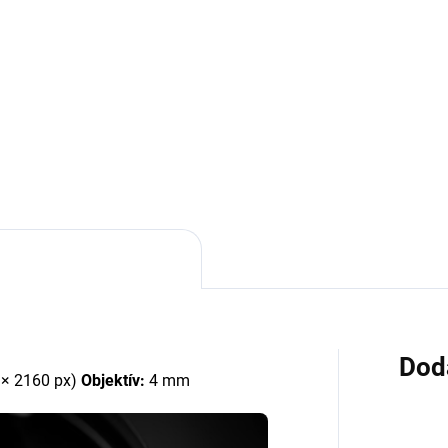
Detail
Detai
pora 8 IP kamier – umožňuje
Podpora 16 kanálov –
ojenie až 8 kamier rôznych
spracovanie video streamov a
čiek a modelov. Maximálne
4K (25/30 fps) Kompatibilita 
líšenie 4K – podpora záznamu
podpora ONVIF (Profile S/T) 
K UHD (3840×2160) pri...
RTSP, integrácia rôznych IP
kamier Úložisko – podpora...
Dod
 × 2160 px)
Objektív:
4 mm