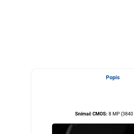
Detail
Kovový montážny box pre
Pod
bezpečnostné kamery – skryje
prip
káble a konektory Vhodný na
zna
stenu aj strop – čistý a
roz
profesionálny vzhľad inštalácie
v 4
Odolné prevedenie pre...
Popis
Snímač CMOS:
8 MP (
3840