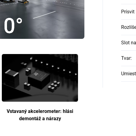
Prísvit
Rozlíš
Slot n
Tvar
:
Umiest
Vstavaný akcelerometer: hlási
demontáž a nárazy