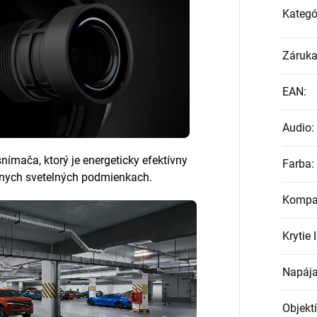
Kategó
Záruk
EAN
:
Audio
:
nímača, ktorý je energeticky efektívny
Farba
:
ôznych svetelných podmienkach.
Kompat
Krytie 
Napája
Objekt