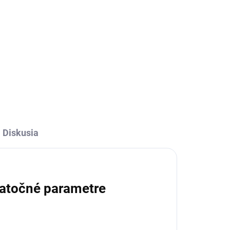
l
Detail
Podpora LTE siete – Zabezpečuje
ž v
rýchlu a stabilnú komunikáciu
–
prostredníctvom 4G LTE pre
a
spoľahlivý prenos dát.
Viacnásobné komunikačné
kanály – Možnosť pripojenia cez
Ethernet...
Diskusia
atočné parametre