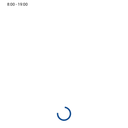
8:00 - 19:00
KA
NOVINKA
173
SKLADOM
SKL
(>5 KS)
(>
AX NVR 8ch
AJAX NVR 16ch