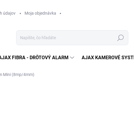
h údajov
Moja objednávka
Hľadať
AJAX FIBRA - DRÔTOVÝ ALARM
AJAX KAMEROVÉ SYS
 Mini (8mp/4mm)
otenia
ZNAČKA:
AJAX
SKLADOM
(>5 KS)
MÔŽEME DORUČIŤ DO:
07.08.