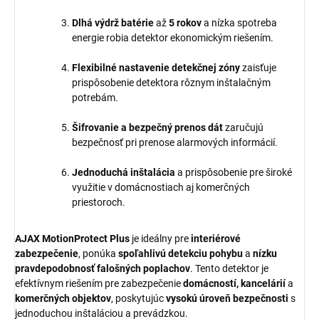
Dlhá výdrž batérie
až
5 rokov
a nízka spotreba
energie robia detektor ekonomickým riešením.
Flexibilné nastavenie detekčnej zóny
zaisťuje
prispôsobenie detektora rôznym inštalačným
potrebám.
Šifrovanie a bezpečný prenos dát
zaručujú
bezpečnosť pri prenose alarmových informácií.
Jednoduchá inštalácia
a prispôsobenie pre široké
využitie v domácnostiach aj komerčných
priestoroch.
AJAX MotionProtect Plus
je ideálny pre
interiérové
zabezpečenie
, ponúka
spoľahlivú detekciu pohybu
a
nízku
pravdepodobnosť falošných poplachov
. Tento detektor je
efektívnym riešením pre zabezpečenie
domácností, kancelárií
a
komerčných objektov
, poskytujúc
vysokú úroveň bezpečnosti
s
jednoduchou inštaláciou a prevádzkou.