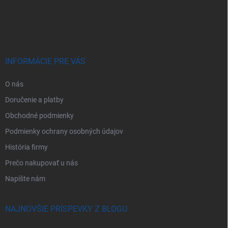
á
p
ä
t
i
e
INFORMÁCIE PRE VÁS
O nás
Doručenie a platby
Obchodné podmienky
Podmienky ochrany osobných údajov
História firmy
Prečo nakupovať u nás
Napíšte nám
NAJNOVŠIE PRÍSPEVKY Z BLOGU