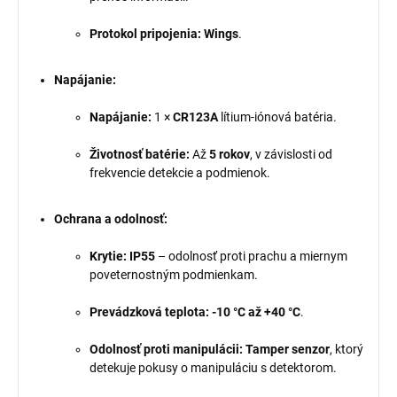
Protokol pripojenia:
Wings
.
Napájanie:
Napájanie:
1 ×
CR123A
lítium-iónová batéria.
Životnosť batérie:
Až
5 rokov
, v závislosti od
frekvencie detekcie a podmienok.
Ochrana a odolnosť:
Krytie:
IP55
– odolnosť proti prachu a miernym
poveternostným podmienkam.
Prevádzková teplota:
-10 °C až +40 °C
.
Odolnosť proti manipulácii:
Tamper senzor
, ktorý
detekuje pokusy o manipuláciu s detektorom.