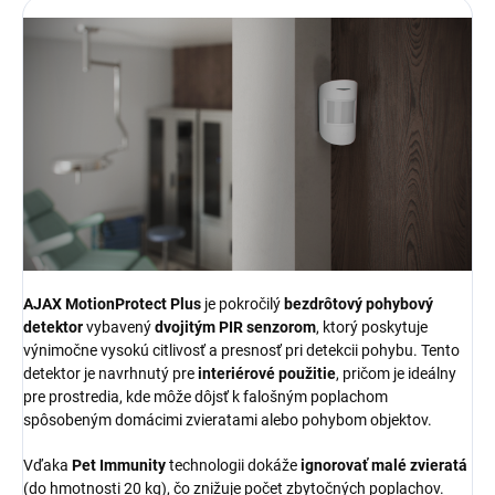
AJAX MotionProtect Plus
je pokročilý
bezdrôtový pohybový
detektor
vybavený
dvojitým PIR senzorom
, ktorý poskytuje
výnimočne vysokú citlivosť a presnosť pri detekcii pohybu. Tento
detektor je navrhnutý pre
interiérové použitie
, pričom je ideálny
pre prostredia, kde môže dôjsť k falošným poplachom
spôsobeným domácimi zvieratami alebo pohybom objektov.
Vďaka
Pet Immunity
technologii dokáže
ignorovať malé zvieratá
(do hmotnosti 20 kg), čo znižuje počet zbytočných poplachov.