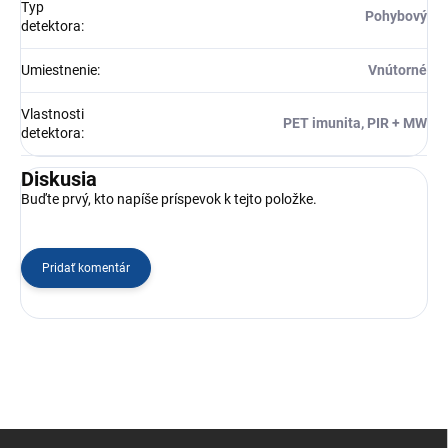
Typ
Pohybový
detektora
:
Umiestnenie
:
Vnútorné
Vlastnosti
PET imunita, PIR + MW
detektora
:
Diskusia
Buďte prvý, kto napíše príspevok k tejto položke.
Pridať komentár
Z