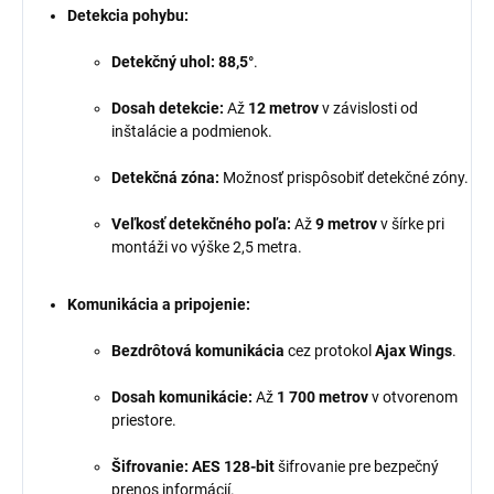
Detekcia pohybu:
Detekčný uhol:
88,5°
.
Dosah detekcie:
Až
12 metrov
v závislosti od
inštalácie a podmienok.
Detekčná zóna:
Možnosť prispôsobiť detekčné zóny.
Veľkosť detekčného poľa:
Až
9 metrov
v šírke pri
montáži vo výške 2,5 metra.
Komunikácia a pripojenie:
Bezdrôtová komunikácia
cez protokol
Ajax Wings
.
Dosah komunikácie:
Až
1 700 metrov
v otvorenom
priestore.
Šifrovanie:
AES 128-bit
šifrovanie pre bezpečný
prenos informácií.