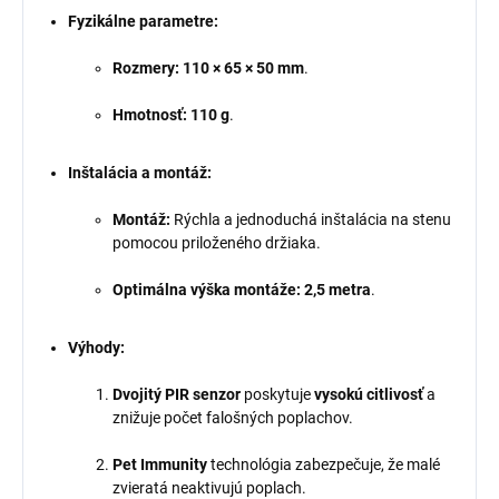
Fyzikálne parametre:
Rozmery:
110 × 65 × 50 mm
.
Hmotnosť:
110 g
.
Inštalácia a montáž:
Montáž:
Rýchla a jednoduchá inštalácia na stenu
pomocou priloženého držiaka.
Optimálna výška montáže:
2,5 metra
.
Výhody:
Dvojitý PIR senzor
poskytuje
vysokú citlivosť
a
znižuje počet falošných poplachov.
Pet Immunity
technológia zabezpečuje, že malé
zvieratá neaktivujú poplach.