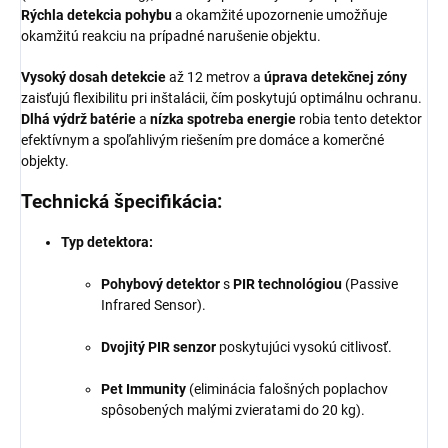
Rýchla detekcia pohybu
a okamžité upozornenie umožňuje
okamžitú reakciu na prípadné narušenie objektu.
Vysoký dosah detekcie
až 12 metrov a
úprava detekčnej zóny
zaisťujú flexibilitu pri inštalácii, čím poskytujú optimálnu ochranu.
Dlhá výdrž batérie
a
nízka spotreba energie
robia tento detektor
efektívnym a spoľahlivým riešením pre domáce a komerčné
objekty.
Technická špecifikácia:
Typ detektora:
Pohybový detektor
s
PIR technológiou
(Passive
Infrared Sensor).
Dvojitý PIR senzor
poskytujúci vysokú citlivosť.
Pet Immunity
(eliminácia falošných poplachov
spôsobených malými zvieratami do 20 kg).